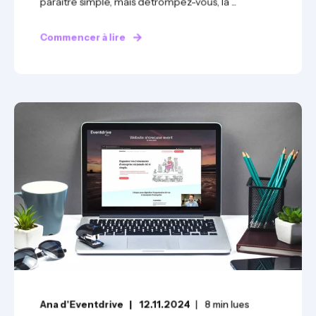
paraître simple, mais détrompez-vous, la ...
Commencer à lire
Ana d'Eventdrive
12.11.2024
8
min lues