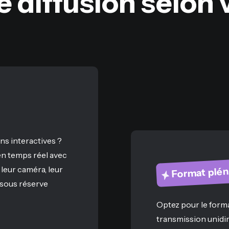
 diffusion selon 
ns interactives ?
 en temps réel avec
 leur caméra, leur
Format plén
(sous réserve
Optez pour le forma
transmission unidir