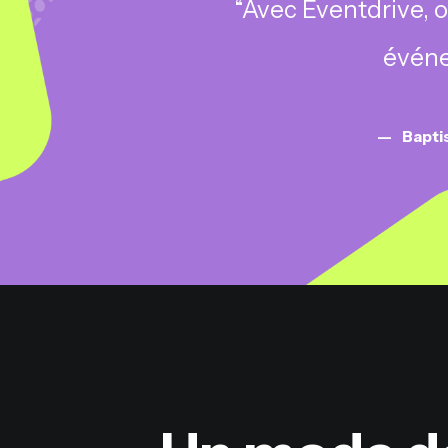
“Avec Eventdrive, o
événe
Bapti