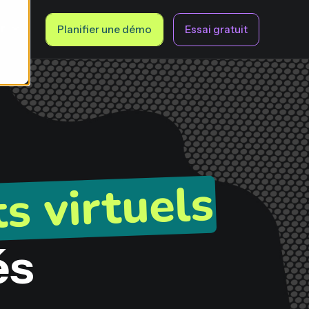
fr
Planifier une démo
Essai gratuit
s virtuels
és