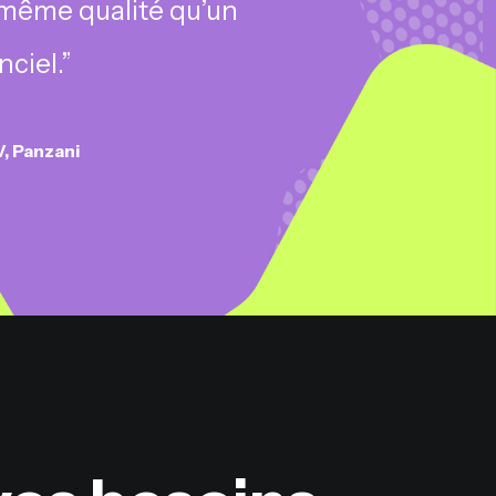
a même qualité qu’un
ciel.”
, Panzani