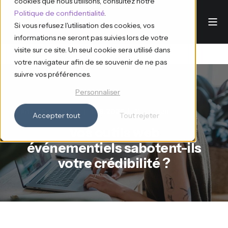
cookies que nous utilisons, consultez notre
Politique de confidentialité
.
Si vous refusez l'utilisation des cookies, vos
informations ne seront pas suivies lors de votre
visite sur ce site. Un seul cookie sera utilisé dans
votre navigateur afin de se souvenir de ne pas
suivre vos préférences.
Personnaliser
Ana d'Eventdrive
19.6.2025
11 min read
Accepter tout
Tout rejeter
Vos outils web
événementiels sabotent-ils
votre crédibilité ?