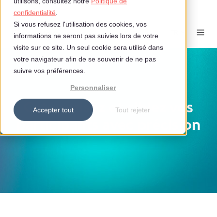
utilisons, consultez notre
Politique de
confidentialité
.
Si vous refusez l'utilisation des cookies, vos
FR
informations ne seront pas suivies lors de votre
visite sur ce site. Un seul cookie sera utilisé dans
votre navigateur afin de se souvenir de ne pas
suivre vos préférences.
Personnaliser
Catégorisez et ciblez vos
Accepter tout
Tout rejeter
participants avec précision