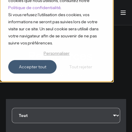
cookies que nous utilisons, consultez notre
Politique de confidentialité
.
Si vous refusez l'utilisation des cookies, vos
informations ne seront pas suivies lors de votre
visite sur ce site. Un seul cookie sera utilisé dans
votre navigateur afin de se souvenir de ne pas
suivre vos préférences.
Ressources
Personnaliser
Accepter tout
Tout rejeter
Modèles, Livres blancs, Webinaires.