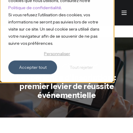
cookies que nous utilisons, consultez notre
Politique de confidentialité
.
Si vous refusez l'utilisation des cookies, vos
informations ne seront pas suivies lors de votre
visite sur ce site. Un seul cookie sera utilisé dans
votre navigateur afin de se souvenir de ne pas
suivre vos préférences.
Personnaliser
Ana d'Eventdrive
19.6.2025
7 min read
Accepter tout
Tout rejeter
L'expérience d’inscription :
premier levier de réussite
événementielle