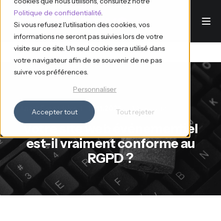
cookies que nous utilisons, consultez notre
Politique de confidentialité
.
Si vous refusez l'utilisation des cookies, vos
informations ne seront pas suivies lors de votre
visite sur ce site. Un seul cookie sera utilisé dans
votre navigateur afin de se souvenir de ne pas
suivre vos préférences.
Personnaliser
Ana d'Eventdrive
13.11.2025
10 min read
Accepter tout
Tout rejeter
Votre site web événementiel
est-il vraiment conforme au
RGPD ?