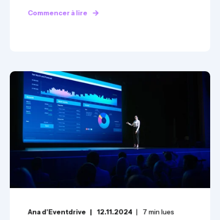
Commencer à lire
Ana d'Eventdrive
12.11.2024
7
min lues