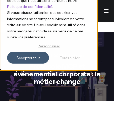
cookies que nous utilisons, consultez notre
Politique de confidentialité
.
Si vous refusez l'utilisation des cookies, vos
informations ne seront pas suivies lors de votre
visite sur ce site. Un seul cookie sera utilisé dans
votre navigateur afin de se souvenir de ne pas
suivre vos préférences.
Personnaliser
Ana d'Eventdrive
30.6.2026
6 min read
Accepter tout
Tout rejeter
Protocole MCP et
événementiel corporate : le
métier change