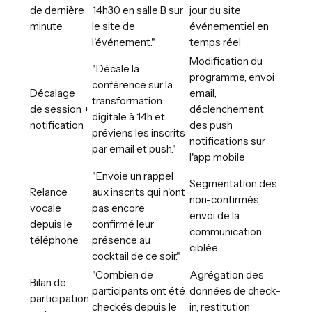
de dernière
14h30 en salle B sur
jour du site
minute
le site de
événementiel en
l'événement."
temps réel
Modification du
"Décale la
programme, envoi
conférence sur la
Décalage
email,
transformation
de session +
déclenchement
digitale à 14h et
notification
des push
préviens les inscrits
notifications sur
par email et push."
l'app mobile
"Envoie un rappel
Segmentation des
Relance
aux inscrits qui n'ont
non-confirmés,
vocale
pas encore
envoi de la
depuis le
confirmé leur
communication
téléphone
présence au
ciblée
cocktail de ce soir."
"Combien de
Agrégation des
Bilan de
participants ont été
données de check-
participation
checkés depuis le
in, restitution