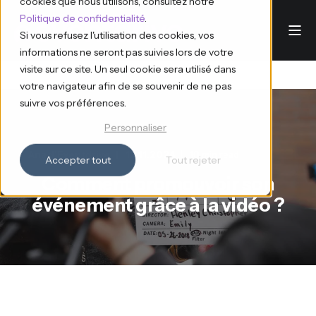
cookies que nous utilisons, consultez notre
Politique de confidentialité
.
Si vous refusez l'utilisation des cookies, vos
informations ne seront pas suivies lors de votre
visite sur ce site. Un seul cookie sera utilisé dans
votre navigateur afin de se souvenir de ne pas
suivre vos préférences.
Personnaliser
Ana d'Eventdrive
12.11.2024
10 min read
Accepter tout
Tout rejeter
Comment promouvoir son
événement grâce à la vidéo ?