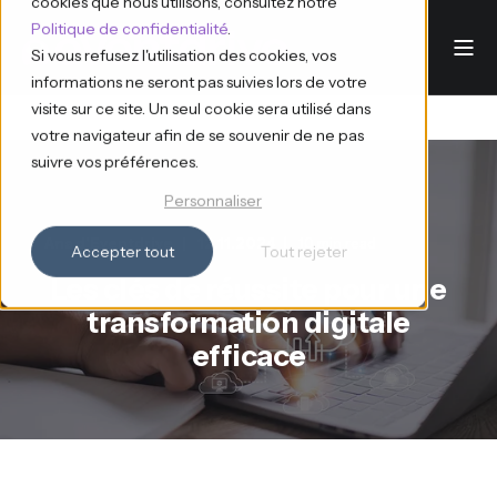
cookies que nous utilisons, consultez notre
Politique de confidentialité
.
Si vous refusez l'utilisation des cookies, vos
informations ne seront pas suivies lors de votre
visite sur ce site. Un seul cookie sera utilisé dans
votre navigateur afin de se souvenir de ne pas
suivre vos préférences.
Personnaliser
Ana d'Eventdrive
12.11.2024
10 min read
Accepter tout
Tout rejeter
Les clés de réussite pour une
transformation digitale
efficace