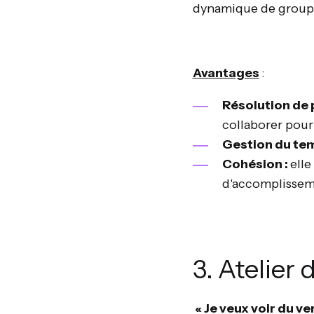
dynamique de group
Avantages
:
Résolution de
collaborer pour
Gestion du te
Cohésion :
elle
d'accomplisseme
3. Atelier 
« Je veux voir du ve