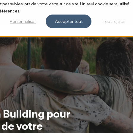
pas suivies lors de votre visite sur ce site. Un seul cookie sera utilisé
références.
Solutions
Tarifs
Ressources
Personnaliser
Accepter tout
Tout rejeter
m Building pour
 de votre