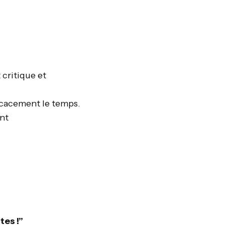
t critique et
ficacement le temps.
nt
tes !”