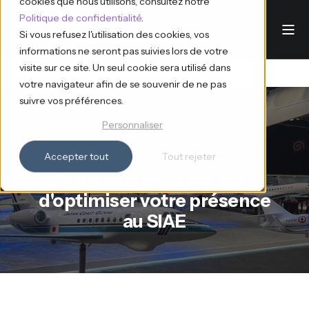
cookies que nous utilisons, consultez notre
Politique de confidentialité
.
Si vous refusez l'utilisation des cookies, vos
informations ne seront pas suivies lors de votre
visite sur ce site. Un seul cookie sera utilisé dans
votre navigateur afin de se souvenir de ne pas
suivre vos préférences.
Personnaliser
Ana d'Eventdrive
21.11.2024
7 min read
Accepter tout
Tout rejeter
Salons B2B : 3 façons
d'optimiser votre présence
au SIAE