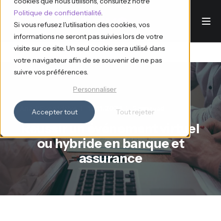
cookies que nous utilisons, consultez notre
Politique de confidentialité
.
Si vous refusez l'utilisation des cookies, vos
informations ne seront pas suivies lors de votre
visite sur ce site. Un seul cookie sera utilisé dans
votre navigateur afin de se souvenir de ne pas
suivre vos préférences.
Personnaliser
Ana d'Eventdrive
12.11.2024
6 min read
Accepter tout
Tout rejeter
Réussir un événement virtuel
ou hybride en banque et
assurance