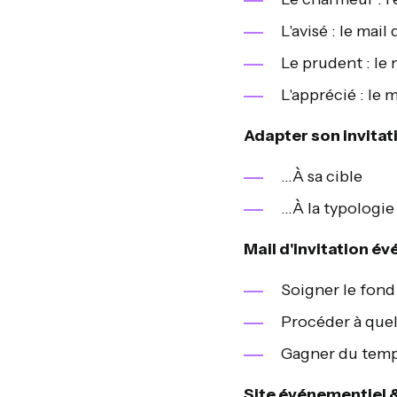
L'avisé : le mail
Le prudent : le 
L'apprécié : le
Adapter son invitati
...À sa cible
...À la typologi
Mail d'invitation év
Soigner le fond 
Procéder à quelq
Gagner du temps 
Site événementiel &