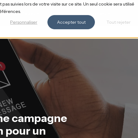
pas suivies lors de votre visite sur ce site. Un seul cookie sera utilisé
références.
Solutions
Tarifs
Ressources
Personnaliser
Accepter tout
Tout rejeter
une campagne
n pour un