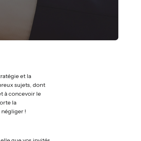
atégie et la
reux sujets, dont
et à concevoir le
orte la
 négliger !
 elle que vos invités