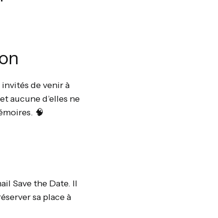
ion
invités de venir à
et aucune d’elles ne
émoires. 🧠
il Save the Date. Il
réserver sa place à