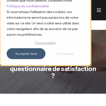
cookies que nous utilisons, consultez notre
Politique de confidentialité
.
Si vous refusez l'utilisation des cookies, vos
informations ne seront pas suivies lors de votre
visite sur ce site. Un seul cookie sera utilisé dans
votre navigateur afin de se souvenir de ne pas
suivre vos préférences.
Personnaliser
Ana d'Eventdrive
12.11.2024
6 min read
Accepter tout
Tout rejeter
Comment faire un
questionnaire de satisfaction
?