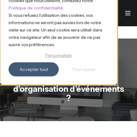
cookies que nous utilisons, consultez notre
Politique de confidentialité
.
Si vous refusez l'utilisation des cookies, vos
informations ne seront pas suivies lors de votre
visite sur ce site. Un seul cookie sera utilisé dans
votre navigateur afin de se souvenir de ne pas
suivre vos préférences.
Personnaliser
Ana d'Eventdrive
12.11.2024
2 min read
Accepter tout
Tout rejeter
Pourquoi une plateforme
d’organisation d’événements
?