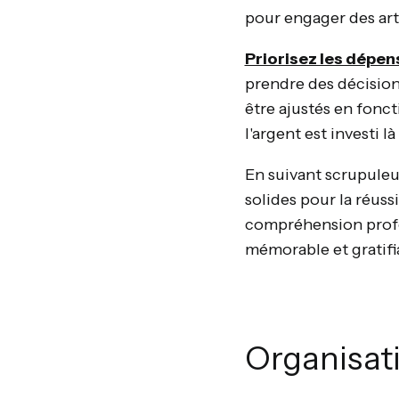
pour engager des arti
Priorisez les dépen
prendre des décisions
être ajustés en fonc
l'argent est investi là
En suivant scrupuleus
solides pour la réuss
compréhension profo
mémorable et gratifi
Organisat