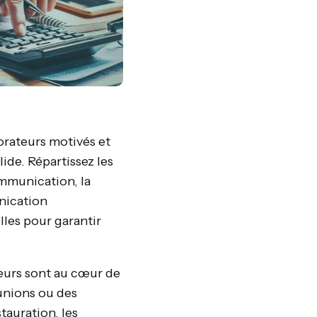
borateurs motivés et
ide. Répartissez les
ommunication, la
nication
lles pour garantir
teurs sont au cœur de
unions ou des
stauration, les