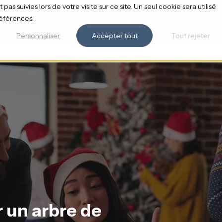
pas suivies lors de votre visite sur ce site. Un seul cookie sera utilisé
références.
Solutions
Tarifs
Ressources
Personnaliser
Accepter tout
Tout rejeter
un arbre de