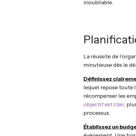
inoubliable.
Planificat
La réussite de l'orga
minutieuse dès le déb
Définissez claireme
lequel repose toute l
récompenser les empl
objectif est clair
, plu
processus.
Établissez un budg
événement. Une fois l