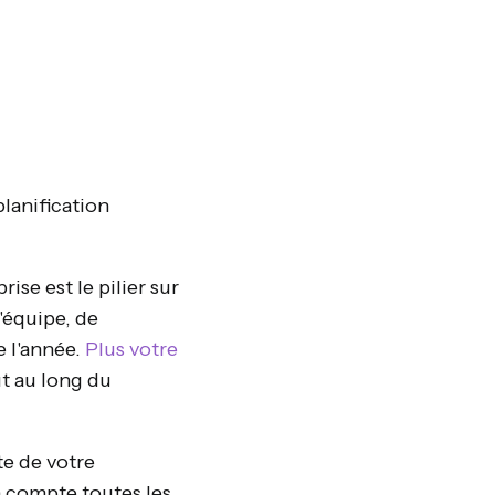
planification
ise est le pilier sur
d'équipe, de
e l'année.
Plus votre
ut au long du
te de votre
n compte toutes les