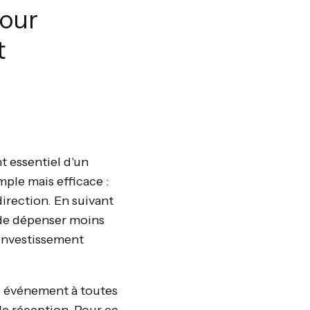
pour
t
 essentiel d'un
ple mais efficace :
direction. En suivant
t de dépenser moins
 investissement
re événement à toutes