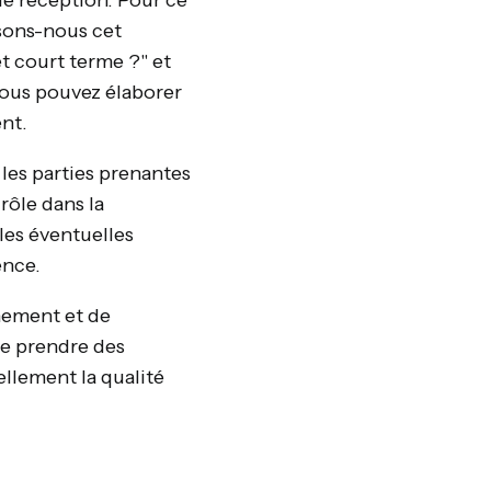
 de réception. Pour ce
isons-nous cet
et court terme ?" et
vous pouvez élaborer
nt.
 les parties prenantes
rôle dans la
 les éventuelles
ence.
énement et de
de prendre des
ellement la qualité