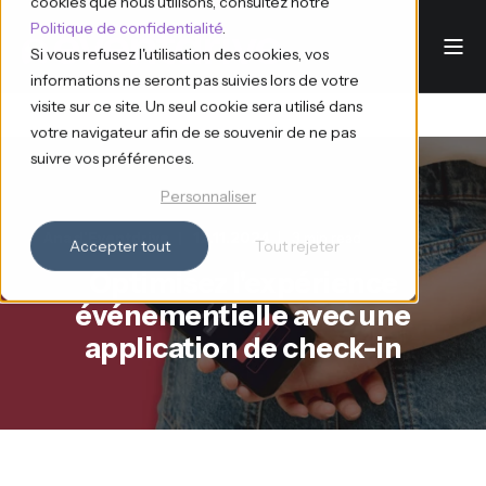
cookies que nous utilisons, consultez notre
Politique de confidentialité
.
Si vous refusez l'utilisation des cookies, vos
informations ne seront pas suivies lors de votre
visite sur ce site. Un seul cookie sera utilisé dans
votre navigateur afin de se souvenir de ne pas
suivre vos préférences.
Personnaliser
Ana d'Eventdrive
12.11.2024
3 min read
Accepter tout
Tout rejeter
Optimisez l'expérience
événementielle avec une
application de check-in