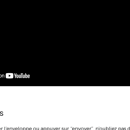
s
r l’enveloppe ou appuyer sur “envoyer”, n’oubliez pas 