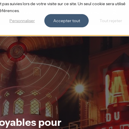
pas suivies lors de votre visite sur ce site. Un seul cookie sera utilisé
références.
Solutions
Tarifs
Ressources
Personnaliser
Accepter tout
Tout rejeter
royables pour