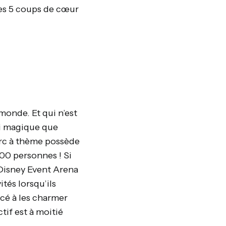
ses 5 coups de cœur
 monde. Et qui n’est
si magique que
arc à thème possède
00 personnes ! Si
 Disney Event Arena
tés lorsqu’ils
cé à les charmer
tif est à moitié