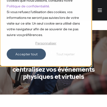
cookies que nous utilisons, consultez notre
Politique de confidentialité
.
Si vous refusez l'utilisation des cookies, vos
informations ne seront pas suivies lors de votre
visite sur ce site. Un seul cookie sera utilisé dans
votre navigateur afin de se souvenir de ne pas
suivre vos préférences.
Personnaliser
Ana d'Eventdrive
12.11.2024
4 min read
Accepter tout
Tout rejeter
Gestion stratégique :
centralisez vos événements
physiques et virtuels