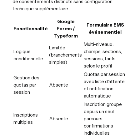
de consentements distincts sans configuration
technique supplémentaire.
Google
Formulaire EMS
Fonctionnalité
Forms /
événementiel
Typeform
Multi-niveaux :
Limitée
Logique
champs, sections,
(branchements
conditionnelle
sessions, tarifs
simples)
selon le profil
Quotas par session
Gestion des
avec liste d'attente
quotas par
Absente
et notification
session
automatique
Inscription groupe
depuis un seul
Inscriptions
Absente
parcours,
multiples
confirmations
individuelles