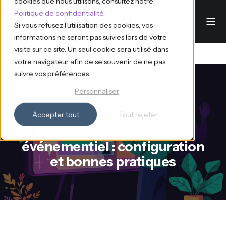
cookies que nous utilisons, consultez notre
Politique de confidentialité
.
Si vous refusez l'utilisation des cookies, vos
informations ne seront pas suivies lors de votre
visite sur ce site. Un seul cookie sera utilisé dans
votre navigateur afin de se souvenir de ne pas
suivre vos préférences.
Personnaliser
Ana d'Eventdrive
30.6.2026
9 min read
Accepter tout
Tout rejeter
Formulaire d'inscription
événementiel : configuration
et bonnes pratiques