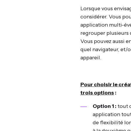
Lorsque vous envisag
considérer. Vous po
application multi-é
regrouper plusieurs 
Vous pouvez aussi en
quel navigateur, et/
appareil.
Pour choisir le cré
trois options
:
Option 1 :
tout 
application tou
de flexibilité lo
à la deuxième o