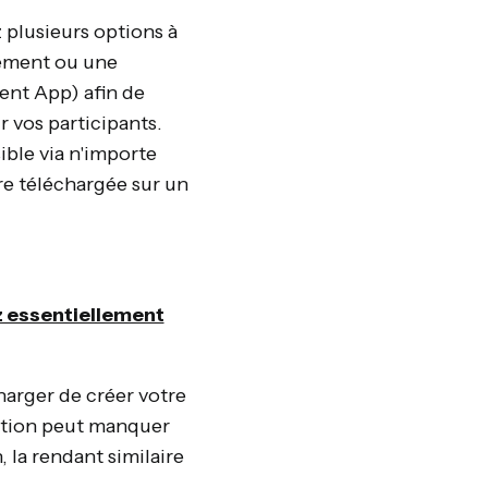
 plusieurs options à
nement ou une
ent App) afin de
 vos participants.
ble via n'importe
re téléchargée sur un
z essentiellement
arger de créer votre
ption peut manquer
n, la rendant similaire