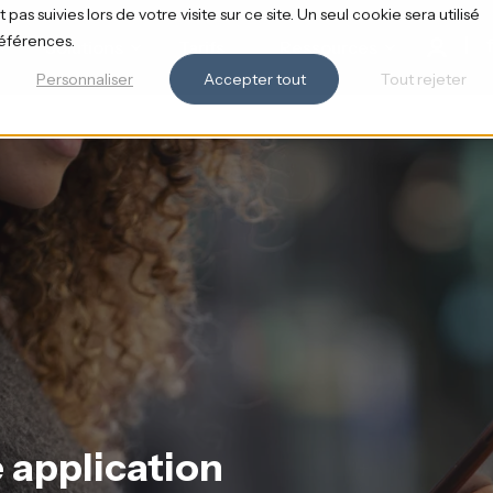
pas suivies lors de votre visite sur ce site. Un seul cookie sera utilisé
références.
Solutions
Tarifs
Ressources
Personnaliser
Accepter tout
Tout rejeter
application