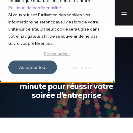
cookies que nous utilisons, consultez notre
Politique de confidentialité
.
Si vous refusez l'utilisation des cookies, vos
informations ne seront pas suivies lors de votre
visite sur ce site. Un seul cookie sera utilisé dans
votre navigateur afin de se souvenir de ne pas
suivre vos préférences.
Personnaliser
Ana d'Eventdrive
12.11.2024
4 min read
Accepter tout
Tout rejeter
Nos conseils de dernière
minute pour réussir votre
soirée d'entreprise