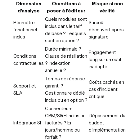
Dimension
Questions à
Risque si non
d'analyse
poser à l'éditeur
vérifié
Quels modules sont
Périmètre
Surcoût
inclus dans le tarif
fonctionnel
découvert après
de base ? Lesquels
inclus
signature
sont en option ?
Durée minimale ?
Engagement
Conditions
Clause de résiliation
long sur un outil
contractuelles
? Indexation
inadapté
annuelle ?
Temps de réponse
Coûts cachés en
Support et
garanti ?
cas d'incident
SLA
Gestionnaire dédié
critique
inclus ou en option ?
Connecteurs
CRM/SIRH inclus ou
Dépassement du
Intégration SI
facturés ? En
budget
jours/homme ou
d'implémentation
forfait ?