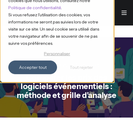
cookies que nous utilisons, consultez notre
Politique de confidentialité
.
Si vous refusez l'utilisation des cookies, vos
informations ne seront pas suivies lors de votre
visite sur ce site. Un seul cookie sera utilisé dans
votre navigateur afin de se souvenir de ne pas
suivre vos préférences.
Personnaliser
Ana d'Eventdrive
30.6.2026
5 min read
Accepter tout
Tout rejeter
Comparer les prix des
logiciels événementiels :
méthode et grille d'analyse