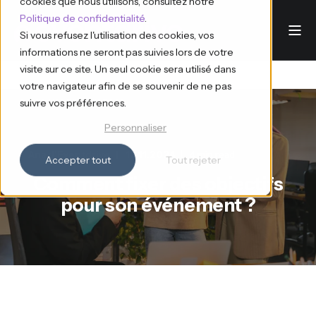
cookies que nous utilisons, consultez notre
Politique de confidentialité
.
Si vous refusez l'utilisation des cookies, vos
informations ne seront pas suivies lors de votre
visite sur ce site. Un seul cookie sera utilisé dans
votre navigateur afin de se souvenir de ne pas
suivre vos préférences.
Personnaliser
Ana d'Eventdrive
12.11.2024
4 min read
Accepter tout
Tout rejeter
Comment fixer des objectifs
pour son événement ?