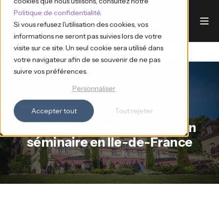
cookies que nous utilisons, consultez notre
Politique de confidentialité
.
Si vous refusez l'utilisation des cookies, vos
informations ne seront pas suivies lors de votre
visite sur ce site. Un seul cookie sera utilisé dans
votre navigateur afin de se souvenir de ne pas
suivre vos préférences.
Personnaliser
Ana d'Eventdrive
12.11.2024
5 min read
Accepter tout
Tout rejeter
10 idées de châteaux pour un
séminaire en Ile-de-France