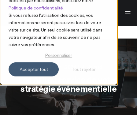
cookies que nous utilisons, consultez notre
Politique de confidentialité
.
Si vous refusez l'utilisation des cookies, vos
informations ne seront pas suivies lors de votre
visite sur ce site. Un seul cookie sera utilisé dans
votre navigateur afin de se souvenir de ne pas
suivre vos préférences.
Personnaliser
Ana d'Eventdrive
21.11.2024
4 min read
Accepter tout
Tout rejeter
Les API au service de votre
stratégie événementielle